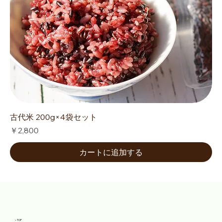
古代米 200g×4袋セット
価格
￥2,800
カートに追加する
＞TOP​