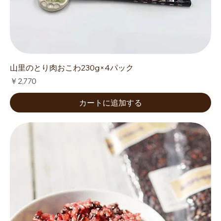
山里のとり肉おこわ230g×4パック
価格
￥2,770
カートに追加する